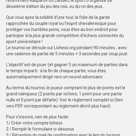
récemment Kasparov ou Carlsen, le sport U organise sa
deuxième édition du jeu des rois, ou du roi des jeux…
PHOTOTHÈQUE
Que vous ayez la solidité d’une tour, la folie de la garde
année
rapprochée du couple royal ou l’esprit chevaleresque pour
protéger vos humbles pions, vous êtes au bon endroit pour
VIDÉOTHÈQUE
participer à la plus grande compétition d’échecs connectés du
sport universitaire !
Le tournoi se déroule sur Lichess.org pendant 90 minutes , avec
année
une cadence de partie de 5 minutes + 3 secondes par coup joué.
LOGOTHÈQUE
L’objectif est de jouer (et gagner !) un maximum de parties dans
le temps imparti : à la fin de chaque partie, vous êtes
AFFICHES
automatiquement dirigé vers un nouvel adversaire.
PARTENAIRES
Au terme du tournoi, le joueur comptant le plus de points est le
grand vainqueur (2 points par victoire, 1 point pour une partie
nulle et 0 point par défaite). Voir le règlement complet ici (lien
vers PDF correspondant au règlement décrit plus haut)
Pour s’inscrire, rien de plus facile :
1/ Créer votre compte lichess
2 / Remplir le formulaire ci-dessous
3 / Réception du mail de confirmation avec le lien du tournoi