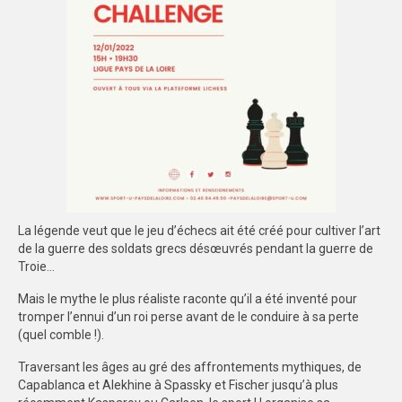
TOUS LES SPORTS CO
Championnat d’Angers
Championnat de Nantes
Championnat de Conférence
FEUILLES DE MATCH
SPORTS IND
La légende veut que le jeu d’échecs ait été créé pour cultiver l’art
de la guerre des soldats grecs désœuvrés pendant la guerre de
ARBITRAGE
Troie…
FORMATIONS
Mais le mythe le plus réaliste raconte qu’il a été inventé pour
tromper l’ennui d’un roi perse avant de le conduire à sa perte
COMMUNICATION
(quel comble !).
EVENEMENTS
Traversant les âges au gré des affrontements mythiques, de
Capablanca et Alekhine à Spassky et Fischer jusqu’à plus
PALMARÈS