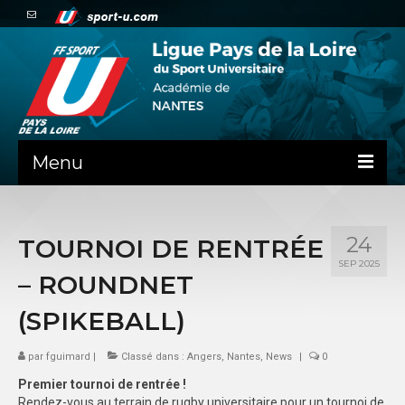
Menu
NEWS
24
TOURNOI DE RENTRÉE
PRÉSENTATION
SEP 2025
– ROUNDNET
ADMINISTRATIF
(SPIKEBALL)
ADMINISTRATIF – DÉMARCHES
par
fguimard
|
Classé dans :
Angers
,
Nantes
,
News
|
0
MINIBUS LIGUE
Premier tournoi de rentrée !
SPORTS CO
Rendez-vous au terrain de rugby universitaire pour un tournoi de