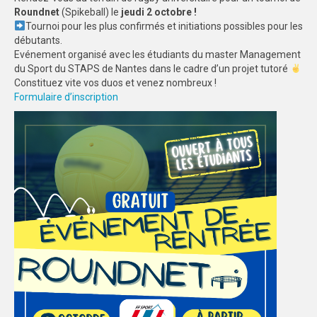
Roundnet
(Spikeball) le
jeudi 2 octobre !
TOUS LES SPORTS CO
Tournoi pour les plus confirmés et initiations possibles pour les
débutants.
Championnat d’Angers
Evénement organisé avec les étudiants du master Management
du Sport du STAPS de Nantes dans le cadre d’un projet tutoré
Championnat de Nantes
Constituez vite vos duos et venez nombreux !
Formulaire d’inscription
Championnat de Conférence
FEUILLES DE MATCH
SPORTS IND
ARBITRAGE
FORMATIONS
COMMUNICATION
EVENEMENTS
PALMARÈS