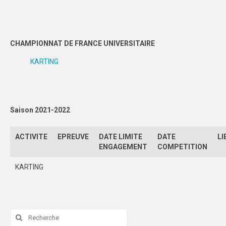
TOUS LES SPORTS CO
Championnat d’Angers
CHAMPIONNAT DE FRANCE UNIVERSITAIRE
Championnat de Nantes
KARTING
Championnat de Conférence
FEUILLES DE MATCH
Saison 2021-2022
SPORTS IND
ACTIVITE
EPREUVE
DATE LIMITE
DATE
LI
ARBITRAGE
ENGAGEMENT
COMPETITION
FORMATIONS
KARTING
COMMUNICATION
EVENEMENTS
Rechercher
PALMARÈS
: