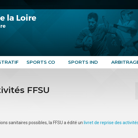
STRATIF
SPORTS CO
SPORTS IND
ARBITRAG
tivités FFSU
ions sanitaires possibles, la FFSU a édité un
livret de reprise des activité