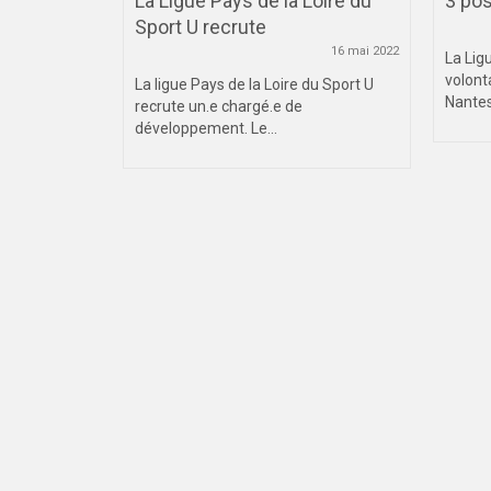
pionnat
La Ligue Pays de la Loire du
3 pos
Sport U recrute
27 mars 2019
16 mai 2022
La Lig
volont
e de
La ligue Pays de la Loire du Sport U
Nantes
EDI 30
recrute un.e chargé.e de
m...
développement. Le...