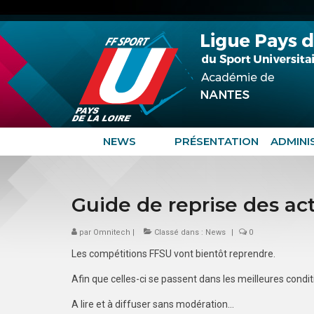
NEWS
PRÉSENTATION
ADMINI
Guide de reprise des ac
par
Omnitech
|
Classé dans :
News
|
0
Les compétitions FFSU vont bientôt reprendre.
Afin que celles-ci se passent dans les meilleures condit
A lire et à diffuser sans modération…