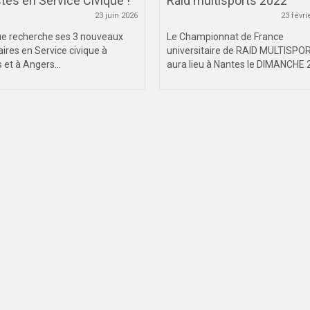
tes en Service Civique !
Raid multisports 2022
23 juin 2026
23 févri
ue recherche ses 3 nouveaux
Le Championnat de France
aires en Service civique à
universitaire de RAID MULTISPO
 et à Angers...
aura lieu à Nantes le DIMANCHE 2