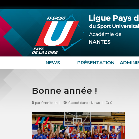
NEWS
PRÉSENTATION
ADMINI
Bonne année !
par
Omnitech
|
Classé dans :
News
|
0