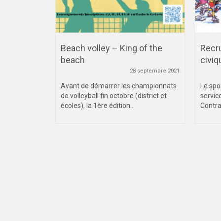
Saison 2
Beach volley – King of the
Recr
beach
civiq
 décembre 2021
28 septembre 2021
u d’échecs ait
de la...
Avant de démarrer les championnats
Le spo
de volleyball fin octobre (district et
servic
écoles), la 1ère édition...
Contrat